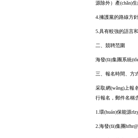
源除外）產(chǎ
4.擁護黨的路線方針
5.具有較強的語言
二、競聘范圍
海發(fā)集團系統(
三、報名時間、方
采取網(wǎng)上
行報名，郵件名稱含“
1.環(huán)保能源rlzy
2.海發(fā)集團hfhr@x