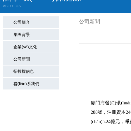
ABOUT US
公司新聞
公司簡介
集團背景
企業(yè)文化
公司新聞
招投標信息
聯(lián)系我們
廈門海發(fā)環(
288號，注冊資
(chǎn)5.24億元，