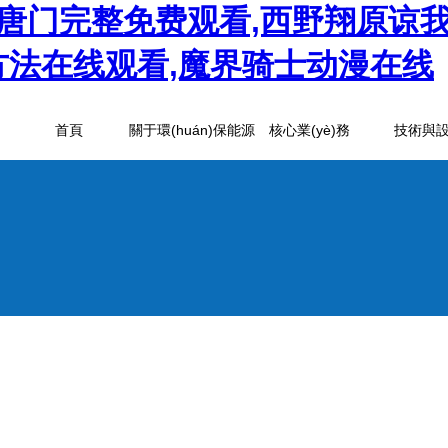
唐门完整免费观看,西野翔原谅我
方法在线观看,魔界骑士动漫在线
首頁
關于環(huán)保能源
核心業(yè)務
技術與