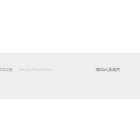
00352號
Site by Amoydesign
聯(lián)系我們