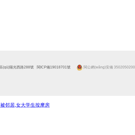
(qū)陽光西路288號
閩ICP備19018701號
閩公網(wǎng)安備 350205020
我被邻居,女大学生按摩房