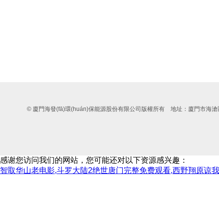
© 廈門海發(fā)環(huán)保能源股份有限公司版權所有 地址：廈門市海滄區
感谢您访问我们的网站，您可能还对以下资源感兴趣：
智取华山老电影,斗罗大陆2绝世唐门完整免费观看,西野翔原谅